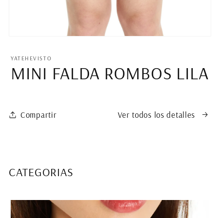
Abrir
elemento
multimedia
YATEHEVISTO
1
MINI FALDA ROMBOS LILA
en
una
ventana
modal
Compartir
Ver todos los detalles
CATEGORIAS