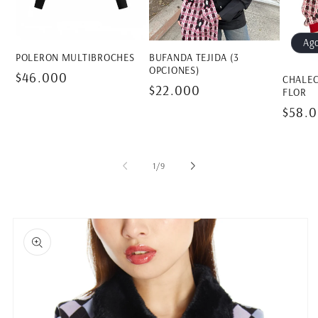
Ag
POLERON MULTIBROCHES
BUFANDA TEJIDA (3
OPCIONES)
Precio
$46.000
CHALEC
Precio
$22.000
FLOR
habitual
habitual
Preci
$58.
habit
de
1
/
9
Ir
directamente
a la
información
del producto