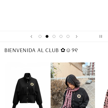
BIENVENIDA AL CLUB ✿☺︎୨୧