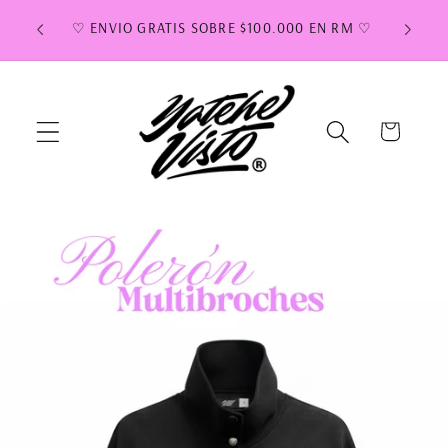
Ir
✿ ENVIOS Y RETIROS ENTRE 5 Y 10 DIAS
directamente
HÁBILES ✿
al contenido
Carrito