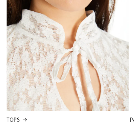
TOPS
P