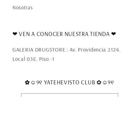
Nosotras
❤ VEN A CONOCER NUESTRA TIENDA ❤
GALERIA DRUGSTORE : Av. Providencia 2124.
Local 03E. Piso -1
✿☺︎୨୧ YATEHEVISTO CLUB ✿☺︎୨୧
Correo electrónico
Formas