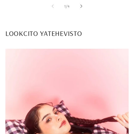
de
1
/
4
LOOKCITO YATEHEVISTO