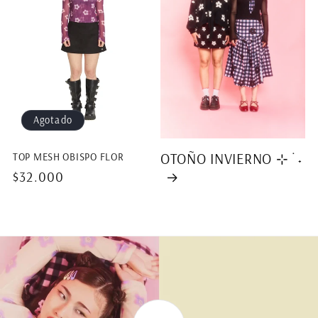
Agotado
OTOÑO INVIERNO ⊹ ࣪ ˖
TOP MESH OBISPO FLOR
Precio
$32.000
habitual