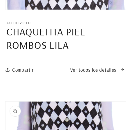
Abrir
elemento
multimedia
YATEHEVISTO
1
CHAQUETITA PIEL
en
una
ventana
ROMBOS LILA
modal
Compartir
Ver todos los detalles
Ir
directamente
a la
información
del producto