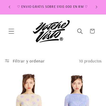
Ir
 DIAS
directamente
♡ ENVIO GRATIS SOBRE $100.000 EN RM ♡
al contenido
Carrito
Filtrar y ordenar
10 productos