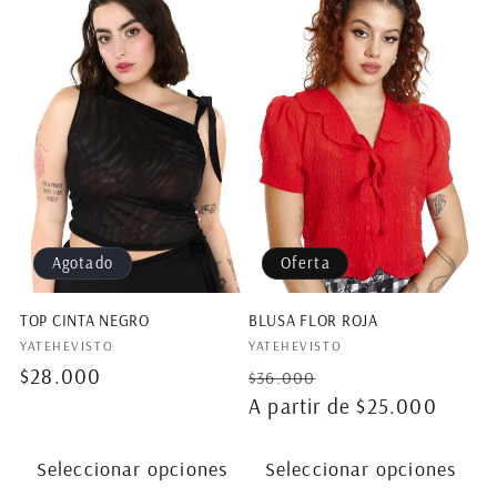
Agotado
Oferta
TOP CINTA NEGRO
BLUSA FLOR ROJA
Proveedor:
Proveedor:
YATEHEVISTO
YATEHEVISTO
Precio
$28.000
Precio
Precio
$36.000
habitual
habitual
A partir de $25.000
de
oferta
Seleccionar opciones
Seleccionar opciones