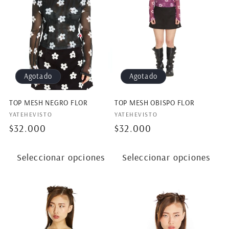
Agotado
Agotado
TOP MESH NEGRO FLOR
TOP MESH OBISPO FLOR
Proveedor:
Proveedor:
YATEHEVISTO
YATEHEVISTO
Precio
$32.000
Precio
$32.000
habitual
habitual
Seleccionar opciones
Seleccionar opciones