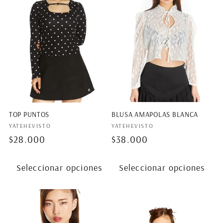
BLUSA AMAPOLAS BLANCA
TOP PUNTOS
Proveedor:
Proveedor:
YATEHEVISTO
YATEHEVISTO
Precio
$38.000
Precio
$28.000
habitual
habitual
Seleccionar opciones
Seleccionar opciones