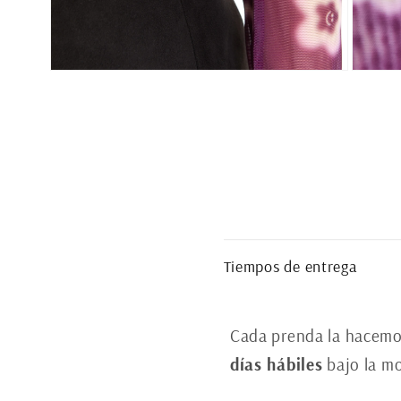
Abrir
Abrir
elemento
elemento
multimedia
multimed
6
7
en
en
una
una
ventana
ventana
modal
modal
C
Tiempos de entrega
o
n
Cada prenda la hacemo
t
días hábiles
bajo la m
e