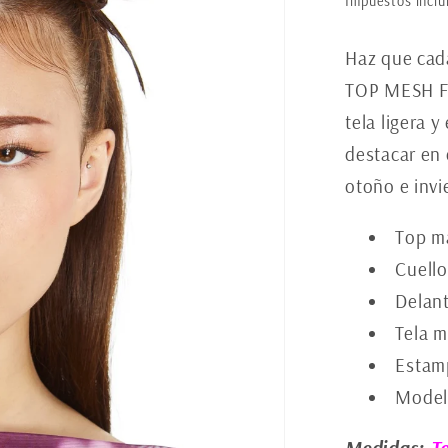
Impuestos inclu
Haz que cada
TOP MESH FL
tela ligera 
destacar en 
otoño e inv
Top ma
Cuello
Delant
Tela m
Estamp
Modelo