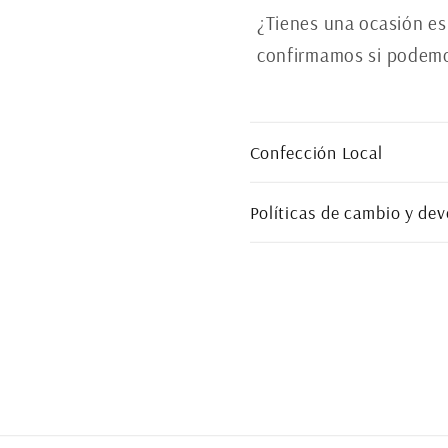
n
¿Tienes una ocasión es
i
confirmamos si podemos
d
o
Confección Local
d
e
Políticas de cambio y dev
s
p
l
e
g
a