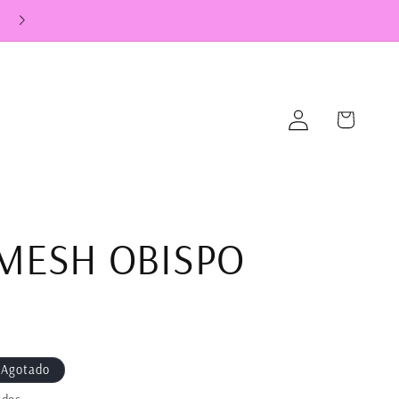
♡ ENVIO GRATIS SOBRE $100.000 EN RM ♡
Iniciar
Carrito
sesión
MESH OBISPO
R
Agotado