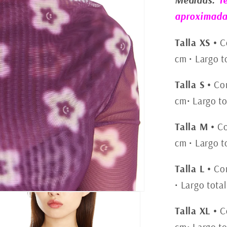
Medidas:
T
aproximada
Talla XS
•
C
cm • Largo t
Talla S
•
Co
cm• Largo to
Talla M
•
Co
cm • Largo t
Talla L
•
Co
• Largo tota
Talla XL
•
C