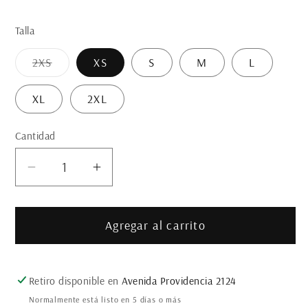
Talla
Variante
2XS
XS
S
M
L
agotada
o
no
XL
2XL
disponible
Cantidad
Cantidad
Reducir
Aumentar
cantidad
cantidad
para
para
Agregar al carrito
FALDA
FALDA
REBECA
REBECA
NEGRA
NEGRA
FLOR
FLOR
Retiro disponible en
Avenida Providencia 2124
Normalmente está listo en 5 días o más