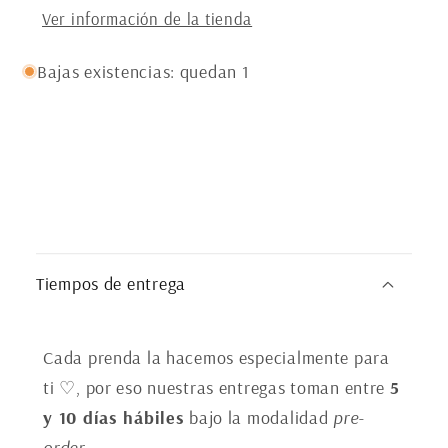
Ver información de la tienda
Bajas existencias: quedan 1
C
o
Tiempos de entrega
n
t
e
Cada prenda la hacemos especialmente para
ti ♡, por eso nuestras entregas toman entre
5
n
y 10 días hábiles
bajo la modalidad
pre-
i
order
.