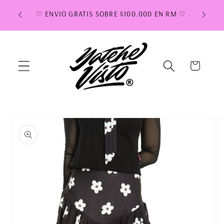
Ir
 DIAS
directamente
♡ ENVIO GRATIS SOBRE $100.000 EN RM ♡
al contenido
Carrito
Ir
directamente
a la
información
del producto