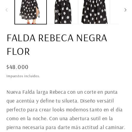
1
2
en
en
una
un
ventana
ve
modal
mo
FALDA REBECA NEGRA
FLOR
Precio
$48.000
habitual
Impuestos incluidos.
Nueva Falda larga Rebeca con un corte en punta
que acentúa y define tu silueta. Diseño versátil
perfecto para crear looks modernos tanto en el día
como en la noche. Con una abertura sutil en la
pierna necesaria para darte más actitud al caminar.