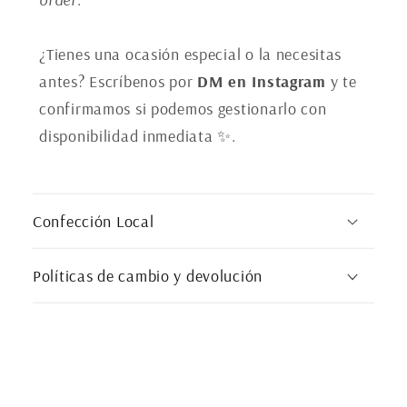
d
o
¿Tienes una ocasión especial o la necesitas
d
antes? Escríbenos por
DM en Instagram
y te
e
confirmamos si podemos gestionarlo con
s
disponibilidad inmediata ✨.
p
l
e
Confección Local
g
a
Políticas de cambio y devolución
b
l
e