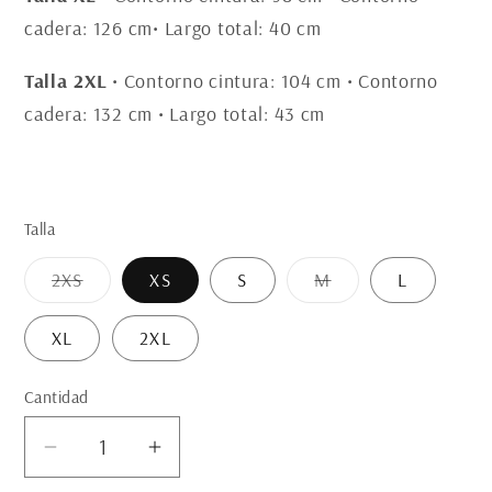
cadera: 126 cm• Largo total: 40 cm
Talla 2XL
• Contorno cintura: 104 cm • Contorno
cadera: 132 cm • Largo total: 43 cm
Talla
Variante
Variante
2XS
XS
S
M
L
agotada
agotada
o
o
no
no
XL
2XL
disponible
disponible
Cantidad
Cantidad
Reducir
Aumentar
cantidad
cantidad