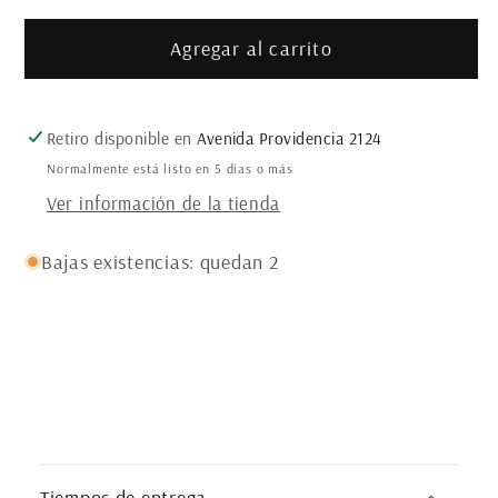
para
para
Agregar al carrito
MINI
MINI
FALDA
FALDA
ROMBOS
ROMBOS
LILA
LILA
Retiro disponible en
Avenida Providencia 2124
Normalmente está listo en 5 días o más
Ver información de la tienda
Bajas existencias: quedan 2
C
o
Tiempos de entrega