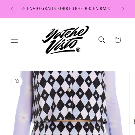
Ir
 DIAS
directamente
♡ ENVIO GRATIS SOBRE $100.000 EN RM ♡
al contenido
Carrito
Ir
directamente
a la
información
del producto