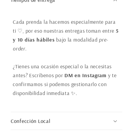
n
t
e
Cada prenda la hacemos especialmente para
ti ♡, por eso nuestras entregas toman entre
5
n
y 10 días hábiles
bajo la modalidad
pre-
i
order
.
d
o
¿Tienes una ocasión especial o la necesitas
d
antes? Escríbenos por
DM en Instagram
y te
e
confirmamos si podemos gestionarlo con
s
disponibilidad inmediata ✨.
p
l
e
Confección Local
g