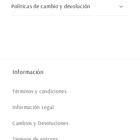
a
Políticas de cambio y devolución
b
l
e
Información
Términos y condiciones
Información Legal
Cambios y Devoluciones
Tiempos de entrega