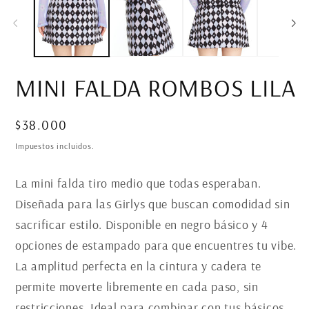
1
2
en
en
una
un
ventana
ve
modal
mo
MINI FALDA ROMBOS LILA
Precio
$38.000
habitual
Impuestos incluidos.
La mini falda tiro medio que todas esperaban.
Diseñada para las Girlys que buscan comodidad sin
sacrificar estilo. Disponible en negro básico y 4
opciones de estampado para que encuentres tu vibe.
La amplitud perfecta en la cintura y cadera te
permite moverte libremente en cada paso, sin
restricciones. Ideal para combinar con tus básicos